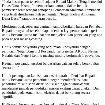
“Pada kesempatan tersebut Penjabat Bupati Maluku Tengah melalui
Dinas Dinas Kominfo memberikan bantuan dalam bentuk
pemberian telur sebagai penopang Pemberian Makanan Tambahan
yang telah disediakan oleh pemerintah Negeri melaui Anggaran
Dana Desa,” sambung siaran pers itu.
Meskipun tidak seberapa bantuan yang diberikan, harapan Penjabat
Bupati kiranya hal tersebut dapat memicu lagi pemerintah negeri
untuk bersama-sama melihat dan menyelesaikan persoalan yang ada
pada negeri masing-masing.
Untuk semua posyandu yang berjumlah 6 posyandu dengan
perincian Negeri Ameth 3 Posyandu, serta negeri AKoon, Negeri
Nalahia dan Negeri Leinitu masing-masing berjumlah 1 posyandu.
Keenam posyandu tersebut berdasarkan catatan selalu beraktivitas
secara aktif.
Untuk penanganan kemiskinan ekstrim arahan Penjabat Bupati
untuk bersama-sama pemerintah negeri memferifikasi data
penduduk miskin serta dicari solusi sehingga ditahun-tahun
mendatang jumlah pendudukan miskin ekstrim dapat ditekan.
Dan
penduduk pada zona miskin ekstrim dapat berkurang secara
signifikan.
Hadir pada kesempatan tersebut selain tim dari Dinas Komunikasi