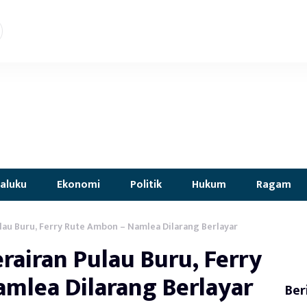
aluku
Ekonomi
Politik
Hukum
Ragam
ulau Buru, Ferry Rute Ambon – Namlea Dilarang Berlayar
rairan Pulau Buru, Ferry
mlea Dilarang Berlayar
Ber