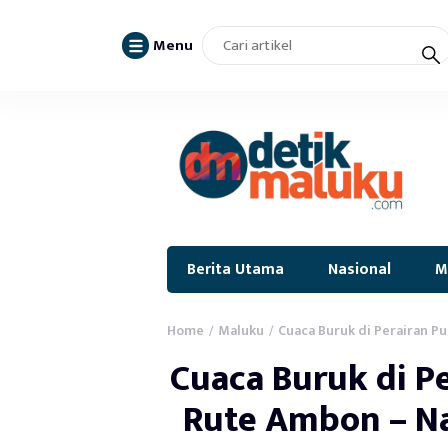
Menu
Berita Utama
Nasional
M
Home
Maluku
Cuaca Buruk di Perairan P
/
/
Cuaca Buruk di Pe
Rute Ambon – Na