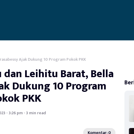
Marasabessy Ajak Dukung 10 Program Pokok PKK
 dan Leihitu Barat, Bella
ak Dukung 10 Program
Ber
okok PKK
023 - 3:26 pm - 3 min read
Komentar: 0