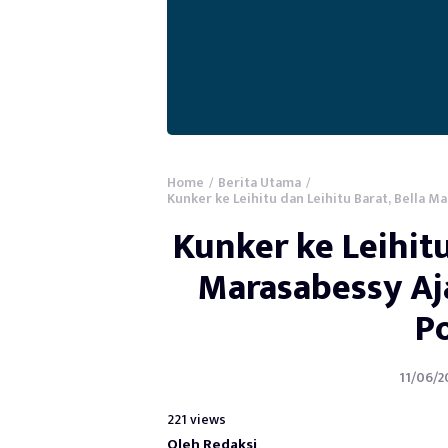
Home
Berita Utama
/
/
Kunker ke Leihitu dan Leihitu Barat, Bella 
Kunker ke Leihitu
Marasabessy Aj
P
11/06/2
221 views
Oleh Redaksi