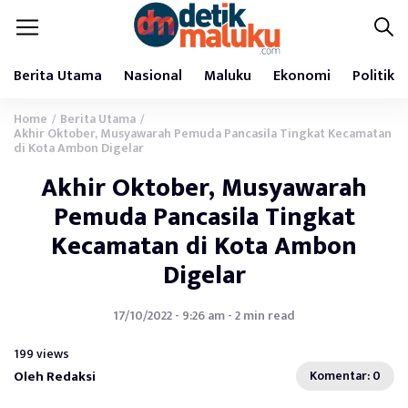
Berita Utama
Nasional
Maluku
Ekonomi
Politik
Home
Berita Utama
/
/
Akhir Oktober, Musyawarah Pemuda Pancasila Tingkat Kecamatan
di Kota Ambon Digelar
Akhir Oktober, Musyawarah
Pemuda Pancasila Tingkat
Kecamatan di Kota Ambon
Digelar
17/10/2022 - 9:26 am - 2 min read
199 views
Oleh Redaksi
Komentar: 0