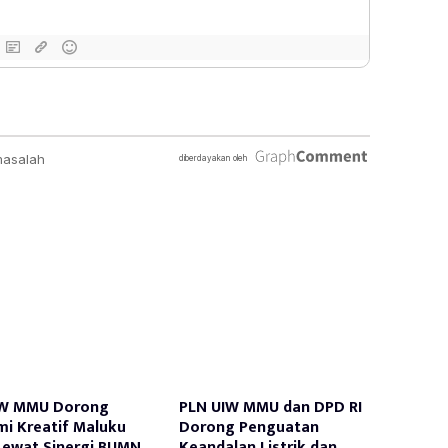
IW MMU Dorong
PLN UIW MMU dan DPD RI
i Kreatif Maluku
Dorong Penguatan
Lewat Sinergi BUMN
Keandalan Listrik dan