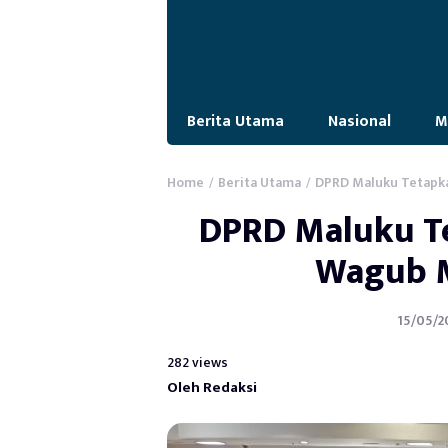
Berita Utama
Nasional
M
Home
Berita Utama
DPRD Maluku Tetapka
/
/
DPRD Maluku T
Wagub M
15/05/20
282 views
Oleh Redaksi