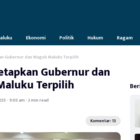
aluku
Ekonomi
Politik
Hukum
Ragam
n Gubernur dan Wagub Maluku Terpilih
etapkan Gubernur dan
aluku Terpilih
Ber
25 - 9:03 am - 2 min read
Komentar: 13