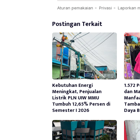
Postingan Terkait
Kebutuhan Energi
1.572 
Meningkat, Penjualan
dan Ma
Listrik PLN UIW MMU
Manfa
Tumbuh 12,65% Persen di
Tambah
Semester I 2026
Daya B