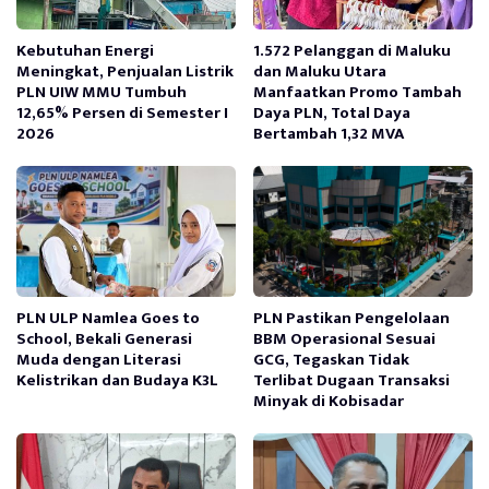
Kebutuhan Energi
1.572 Pelanggan di Maluku
Meningkat, Penjualan Listrik
dan Maluku Utara
PLN UIW MMU Tumbuh
Manfaatkan Promo Tambah
12,65% Persen di Semester I
Daya PLN, Total Daya
2026
Bertambah 1,32 MVA
PLN ULP Namlea Goes to
PLN Pastikan Pengelolaan
School, Bekali Generasi
BBM Operasional Sesuai
Muda dengan Literasi
GCG, Tegaskan Tidak
Kelistrikan dan Budaya K3L
Terlibat Dugaan Transaksi
Minyak di Kobisadar