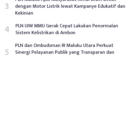
dengan Motor Listrik lewat Kampanye Edukatif dan
Kekinian
PLN UIW MMU Gerak Cepat Lakukan Penormalan
Sistem Kelistrikan di Ambon
PLN dan Ombudsman RI Maluku Utara Perkuat
Sinergi Pelayanan Publik yang Transparan dan
Responsif
Tentang Kami
Redaksi
Disclaimer
Privacy Policy
Hubungi Kami
Iklan
Indeks
Pedoman Media