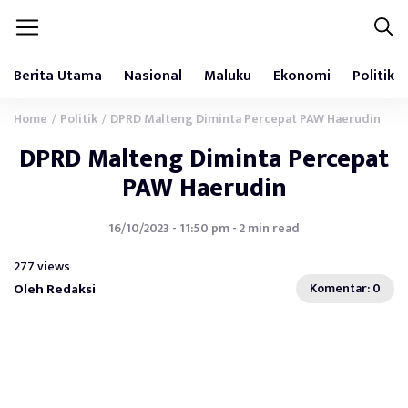
Berita Utama
Nasional
Maluku
Ekonomi
Politik
Home
Politik
DPRD Malteng Diminta Percepat PAW Haerudin
/
/
DPRD Malteng Diminta Percepat
PAW Haerudin
16/10/2023 - 11:50 pm - 2 min read
277 views
Oleh Redaksi
Komentar: 0