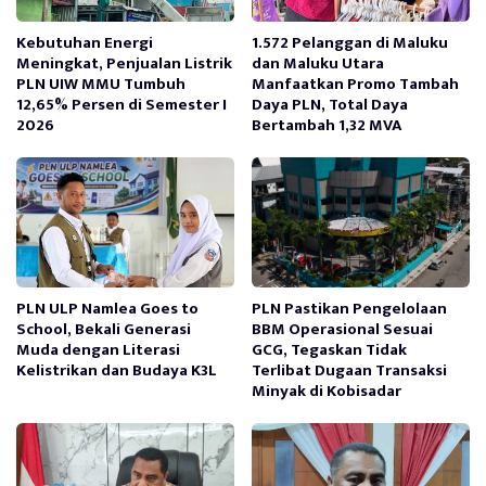
Kebutuhan Energi
1.572 Pelanggan di Maluku
Meningkat, Penjualan Listrik
dan Maluku Utara
PLN UIW MMU Tumbuh
Manfaatkan Promo Tambah
12,65% Persen di Semester I
Daya PLN, Total Daya
2026
Bertambah 1,32 MVA
PLN ULP Namlea Goes to
PLN Pastikan Pengelolaan
School, Bekali Generasi
BBM Operasional Sesuai
Muda dengan Literasi
GCG, Tegaskan Tidak
Kelistrikan dan Budaya K3L
Terlibat Dugaan Transaksi
Minyak di Kobisadar