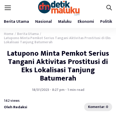
Berita Utama
Nasional
Maluku
Ekonomi
Politik
Home
Berita Utama
/
/
Latupono Minta Pemkot Serius Tangani Aktivitas Prostitusi di Eks
Lokalisasi Tanjung Batumerah
Latupono Minta Pemkot Serius
Tangani Aktivitas Prostitusi di
Eks Lokalisasi Tanjung
Batumerah
18/01/2023 - 8:27 pm - 1 min read
142 views
Oleh Redaksi
Komentar: 0