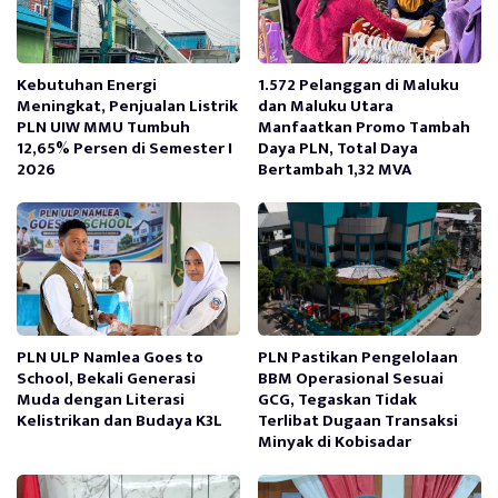
Kebutuhan Energi
1.572 Pelanggan di Maluku
Meningkat, Penjualan Listrik
dan Maluku Utara
PLN UIW MMU Tumbuh
Manfaatkan Promo Tambah
12,65% Persen di Semester I
Daya PLN, Total Daya
2026
Bertambah 1,32 MVA
PLN ULP Namlea Goes to
PLN Pastikan Pengelolaan
School, Bekali Generasi
BBM Operasional Sesuai
Muda dengan Literasi
GCG, Tegaskan Tidak
Kelistrikan dan Budaya K3L
Terlibat Dugaan Transaksi
Minyak di Kobisadar